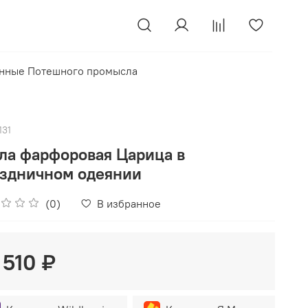
нные Потешного промысла
131
ла фарфоровая Царица в
здничном одеянии
(0)
В избранное
 510 ₽