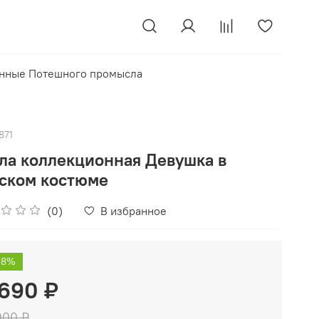
нные Потешного промысла
871
ла коллекционная Девушка в
ском костюме
(0)
В избранное
58%
 690 ₽
000 ₽