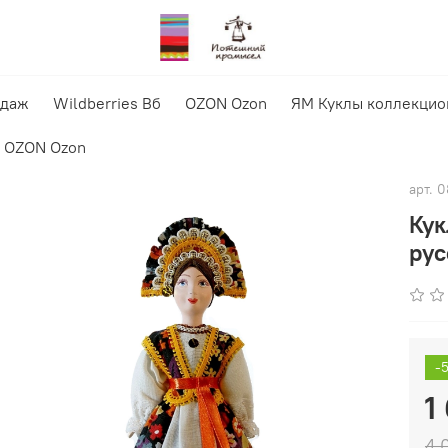
одаж
Wildberries Вб
OZON Ozon
ЯМ Куклы коллекцио
OZON Ozon
арт.
0
Кук
рус
-
1
4 