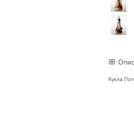
Опи
Кукла Пот