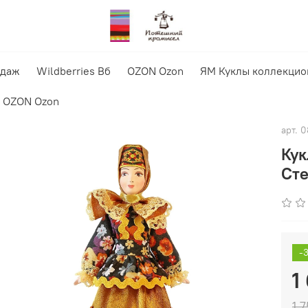
одаж
Wildberries Вб
OZON Ozon
ЯМ Куклы коллекцио
OZON Ozon
арт.
0
Кук
Ст
-
1
1 