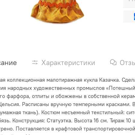
сание
Характеристики
Отз
я коллекционная малотиражная кукла Казачка. Сдел
ия народных художественных промыслов «Потешный п
го фарфора, отлиты и обожжены в собственной кера
Цельсия. Расписаны вручную темперными красками. В
умажная ткань). Костюм несъемный текстильный: сите
бязь. Конструкция: Статуэтка. Высота 16 см. Тираж 1
рено. Поставляется в крафтовой транспортировочной