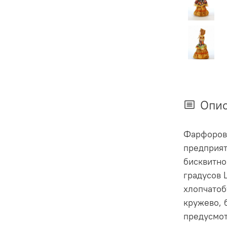
Опи
Фарфорова
предприят
бисквитно
градусов 
хлопчатоб
кружево, 
предусмот