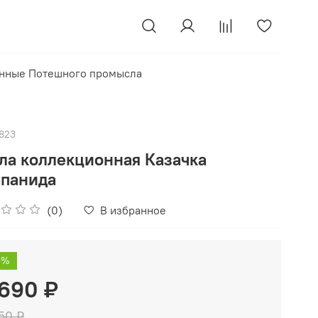
нные Потешного промысла
823
ла коллекционная Казачка
епанида
(0)
В избранное
3%
 690 ₽
750 ₽